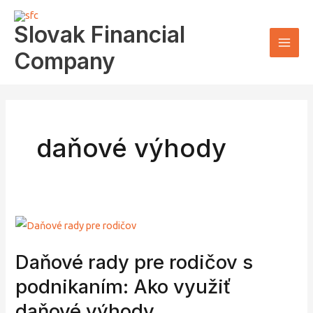
Skip
Mai
Slovak Financial
to
Men
content
Company
daňové výhody
Daňové
rady
Daňové rady pre rodičov s
pre
rodičov
podnikaním: Ako využiť
s
daňové výhody