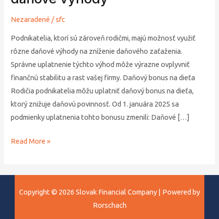
podnikaním:
Ako
Nezaradené
/
sfc
využiť
Podnikatelia, ktorí sú zároveň rodičmi, majú možnosť využiť
daňové
rôzne daňové výhody na zníženie daňového zaťaženia.
výhody
Správne uplatnenie týchto výhod môže výrazne ovplyvniť
finančnú stabilitu a rast vašej firmy. Daňový bonus na dieťa
Rodičia podnikatelia môžu uplatniť daňový bonus na dieťa,
ktorý znižuje daňovú povinnosť. Od 1. januára 2025 sa
podmienky uplatnenia tohto bonusu zmenili: Daňové […]
Read More »
Copyright © 2026 Slovak Financial Company | Powered by
Rorschach